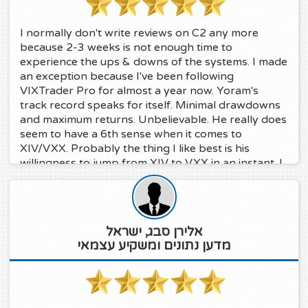
I normally don't write reviews on C2 any more
because 2-3 weeks is not enough time to
experience the ups & downs of the systems. I made
an exception because I've been following
VIXTrader Pro for almost a year now. Yoram's
track record speaks for itself. Minimal drawdowns
and maximum returns. Unbelievable. He really does
seem to have a 6th sense when it comes to
XIV/VXX. Probably the thing I like best is his
willingness to jump from XIV to VXX in an instant. I
feel I am less likely to get caught up in another
nasty 20% drawdown again. He must sit there @
his computer with fingers on the keyboard all day
long and I appreciate it. He has always responded
אלירן סבג, ישראל
to my messages. Keep up the great work Yoram!!
מדען נתונים ומשקיע עצמאי