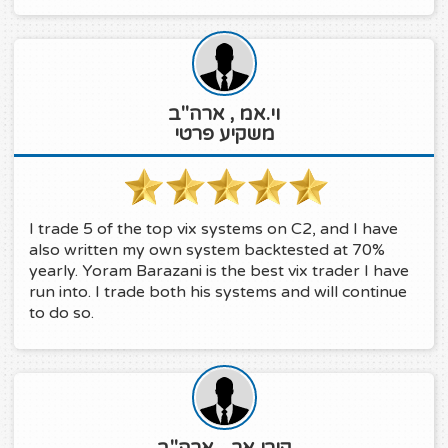
וי.אמ , ארה"ב
משקיע פרטי
I trade 5 of the top vix systems on C2, and I have
also written my own system backtested at 70%
yearly. Yoram Barazani is the best vix trader I have
run into. I trade both his systems and will continue
to do so.
קורי אר. , ארה"ב