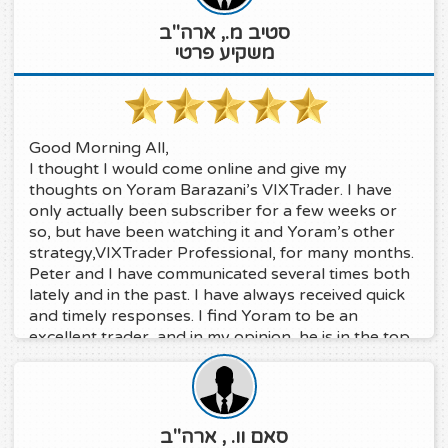
סטיב מ., ארה"ב
משקיע פרטי
Good Morning All,
I thought I would come online and give my
thoughts on Yoram Barazani’s VIXTrader. I have
only actually been subscriber for a few weeks or
so, but have been watching it and Yoram’s other
strategy,VIXTrader Professional, for many months.
Peter and I have communicated several times both
lately and in the past. I have always received quick
and timely responses. I find Yoram to be an
excellent trader, and in my opinion, he is in the top
group of the best traders here on C2. I especially
like his passion for trading and his desire to protect
the monies he manages. My ‘comfort zone’ seems
right in line withYoram’s, and I feel safe having my
סאם וו. , ארה"ב
money invested with him. Thank you Yoram !!!