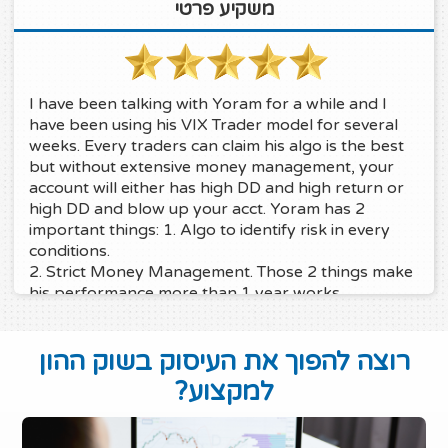
משקיע פרטי
I have been talking with Yoram for a while and I
have been using his VIX Trader model for several
weeks. Every traders can claim his algo is the best
but without extensive money management, your
account will either has high DD and high return or
high DD and blow up your acct. Yoram has 2
important things: 1. Algo to identify risk in every
conditions.
2. Strict Money Management. Those 2 things make
his performance more than 1 year works
tremendously from the first day he has established
his model. With his Great Money management, he
רוצה להפוך את העיסוק בשוק ההון
achieves low DD 10%, High return YTD 63% (OCT
2017), High Average win $1,805 and low average
למקצוע?
loss $438. In my opinion, you should have this
model in your portfolio. Put aside any speculation
in the future, lets the fact shows in his